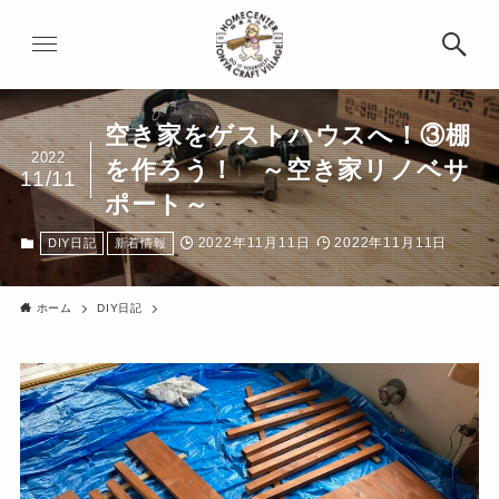
空き家をゲストハウスへ！③棚
2022
を作ろう！ ～空き家リノベサ
11/11
ポート～
2022年11月11日
2022年11月11日
DIY日記
新着情報
ホーム
DIY日記