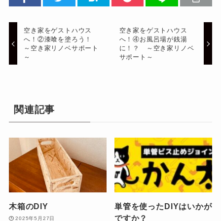
空き家をゲストハウス
空き家をゲストハウス
へ！②漆喰を塗ろう！
へ！④お風呂場が銭湯
～空き家リノベサポート
に！？ ～空き家リノベ
～
サポート～
関連記事
木箱のDIY
単管を使ったDIYはいかが
ですか？
2025年5月27日