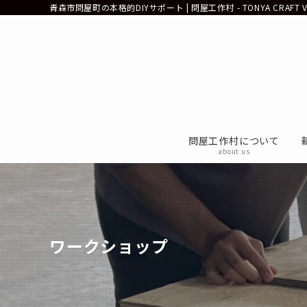
青森市問屋町の本格的DIYサポート | 問屋工作村 - TONYA CRAFT VIL
問屋工作村について
about us
ワークショップ